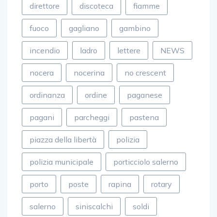
direttore
discoteca
fiamme
fuoco
gagliano
gambino
incendio
ladro
lettere
NEWS
nocera
nocerina
no crescent
ordinanza
ordine
paganese
pagani
parcheggi
pastena
piazza della libertà
polizia
polizia municipale
porticciolo salerno
porto
poste
rapina
rotary
salerno
siniscalchi
soldi