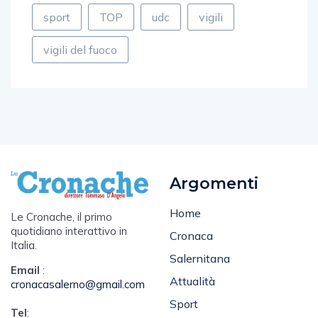
sport
TOP
udc
vigili
vigili del fuoco
Argomenti
Home
Le Cronache, il primo
quotidiano interattivo in
Cronaca
Italia.
Salernitana
Email
:
Attualità
cronacasalerno@gmail.com