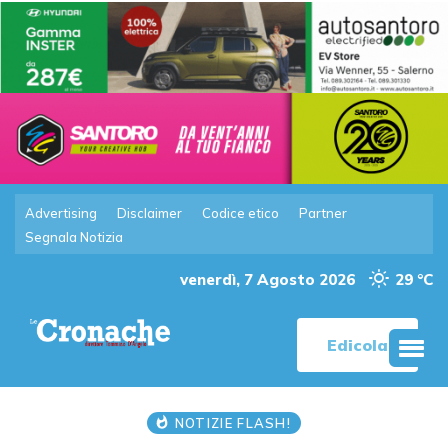
Advertising
Disclaimer
Codice etico
Partner
Segnala Notizia
venerdì, 7 Agosto 2026
29 °C
Edicola
NOTIZIE FLASH!