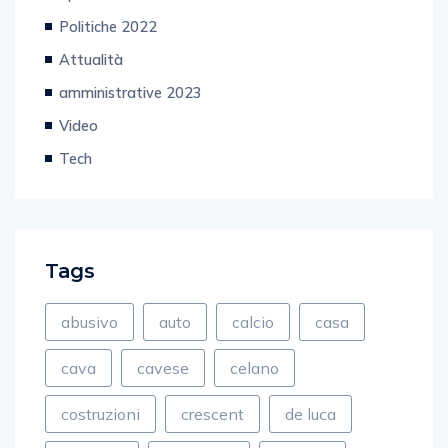
Spettacolo e Cultura
Politiche 2022
Attualità
amministrative 2023
Video
Tech
Tags
abusivo
auto
calcio
casa
cava
cavese
celano
costruzioni
crescent
de luca