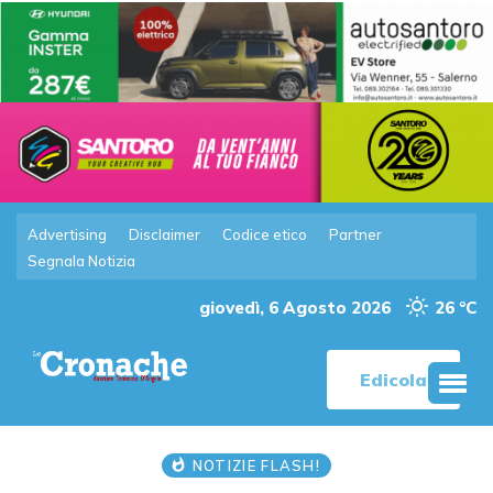
Advertising
Disclaimer
Codice etico
Partner
Segnala Notizia
giovedì, 6 Agosto 2026
26 °C
Edicola
NOTIZIE FLASH!