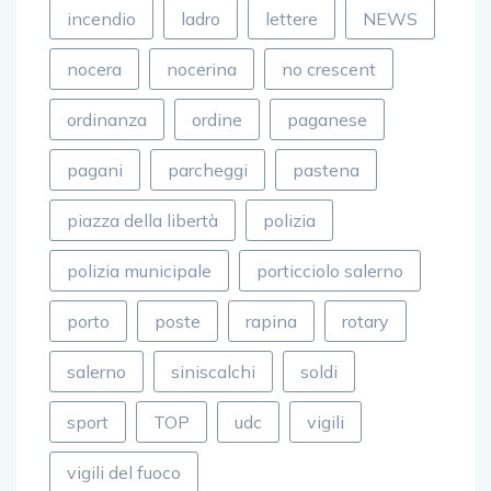
nocera
nocerina
no crescent
ordinanza
ordine
paganese
pagani
parcheggi
pastena
piazza della libertà
polizia
polizia municipale
porticciolo salerno
porto
poste
rapina
rotary
salerno
siniscalchi
soldi
sport
TOP
udc
vigili
vigili del fuoco