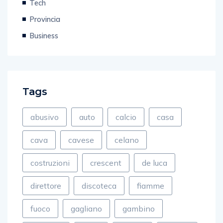
Provincia
Business
Tags
abusivo
auto
calcio
casa
cava
cavese
celano
costruzioni
crescent
de luca
direttore
discoteca
fiamme
fuoco
gagliano
gambino
incendio
ladro
lettere
NEWS