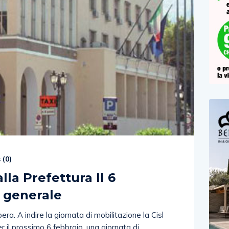
 (
0
)
lla Prefettura Il 6
o generale
ra. A indire la giornata di mobilitazione la Cisl
 il prossimo 6 febbraio, una giornata di