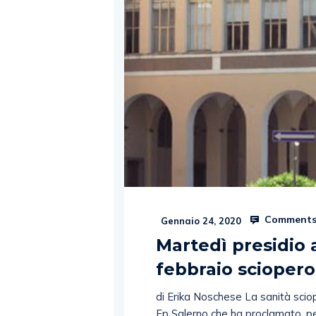
Comments
Gennaio 24, 2020
Martedì presidio a
febbraio scioper
di Erika Noschese La sanità sciope
Fp Salerno che ha proclamato, per