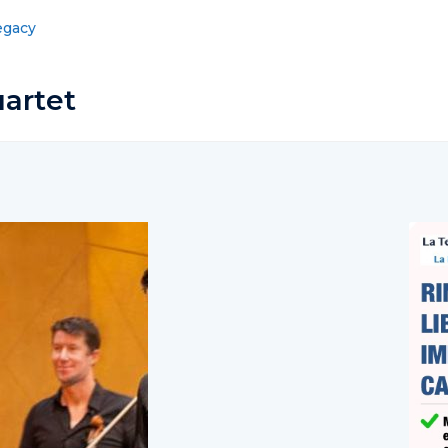
 silenzio ai funerali di Luigi Esposito
artet