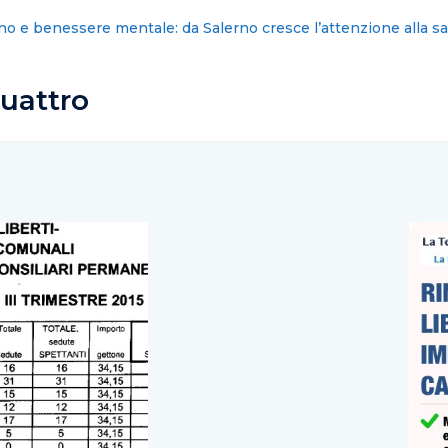
: nominati i nuovi commissari cittadini
uattro