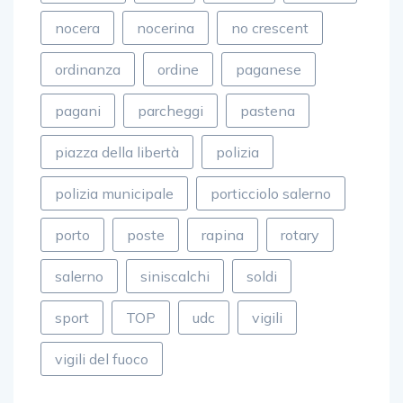
nocera
nocerina
no crescent
ordinanza
ordine
paganese
pagani
parcheggi
pastena
piazza della libertà
polizia
polizia municipale
porticciolo salerno
porto
poste
rapina
rotary
salerno
siniscalchi
soldi
sport
TOP
udc
vigili
vigili del fuoco