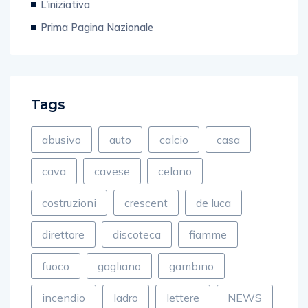
L'iniziativa
Prima Pagina Nazionale
Tags
abusivo
auto
calcio
casa
cava
cavese
celano
costruzioni
crescent
de luca
direttore
discoteca
fiamme
fuoco
gagliano
gambino
incendio
ladro
lettere
NEWS