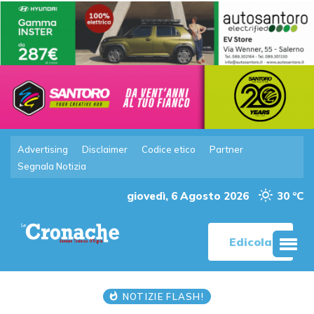
Advertising
Disclaimer
Codice etico
Partner
Segnala Notizia
giovedì, 6 Agosto 2026
30 °C
Edicola
NOTIZIE FLASH!