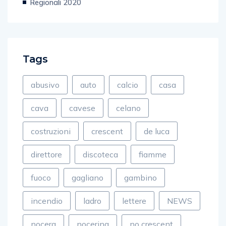
Regionali 2020
Tags
abusivo
auto
calcio
casa
cava
cavese
celano
costruzioni
crescent
de luca
direttore
discoteca
fiamme
fuoco
gagliano
gambino
incendio
ladro
lettere
NEWS
nocera
nocerina
no crescent