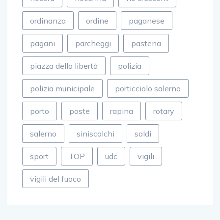
ordinanza
ordine
paganese
pagani
parcheggi
pastena
piazza della libertà
polizia
polizia municipale
porticciolo salerno
porto
poste
rapina
rotary
salerno
siniscalchi
soldi
sport
TOP
udc
vigili
vigili del fuoco