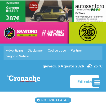
Advertising
Disclaimer
Codice etico
Partner
Segnala Notizia
giovedì, 6 Agosto 2026
25 °C
Edicola
NOTIZIE FLASH!