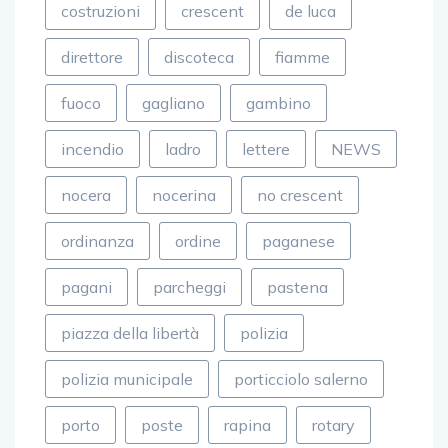
costruzioni
crescent
de luca
direttore
discoteca
fiamme
fuoco
gagliano
gambino
incendio
ladro
lettere
NEWS
nocera
nocerina
no crescent
ordinanza
ordine
paganese
pagani
parcheggi
pastena
piazza della libertà
polizia
polizia municipale
porticciolo salerno
porto
poste
rapina
rotary