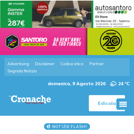
Advertising
Disclaimer
Codice etico
Partner
Segnala Notizia
domenica, 9 Agosto 2026
24 °C
Edicola
NOTIZIE FLASH!