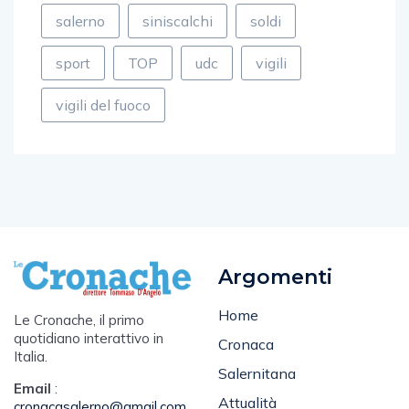
salerno
siniscalchi
soldi
sport
TOP
udc
vigili
vigili del fuoco
Argomenti
Home
Le Cronache, il primo
quotidiano interattivo in
Cronaca
Italia.
Salernitana
Email
:
Attualità
cronacasalerno@gmail.com