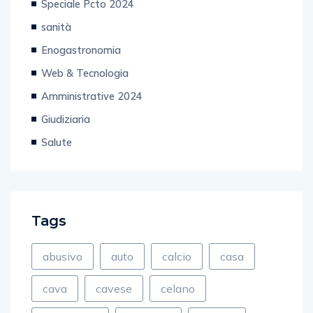
Speciale Pcto 2024
sanità
Enogastronomia
Web & Tecnologia
Amministrative 2024
Giudiziaria
Salute
Tags
abusivo
auto
calcio
casa
cava
cavese
celano