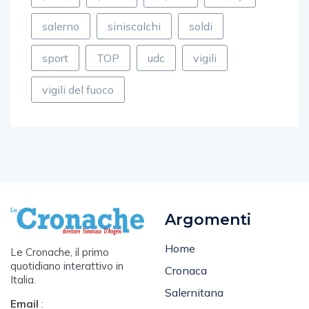
porto
poste
rapina
rotary
salerno
siniscalchi
soldi
sport
TOP
udc
vigili
vigili del fuoco
Argomenti
Home
Le Cronache, il primo
quotidiano interattivo in
Cronaca
Italia.
Salernitana