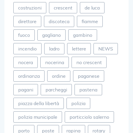
cava
cavese
celano
costruzioni
crescent
de luca
direttore
discoteca
fiamme
fuoco
gagliano
gambino
incendio
ladro
lettere
NEWS
nocera
nocerina
no crescent
ordinanza
ordine
paganese
pagani
parcheggi
pastena
piazza della libertà
polizia
polizia municipale
porticciolo salerno