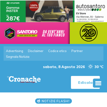
Advertising
Disclaimer
Codice etico
Partner
Segnala Notizia
sabato, 8 Agosto 2026
30 °C
Edicola
NOTIZIE FLASH!