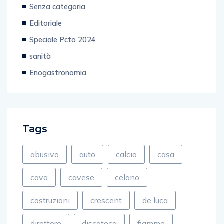
Primo piano
Senza categoria
Editoriale
Speciale Pcto 2024
sanità
Enogastronomia
Tags
abusivo
auto
calcio
casa
cava
cavese
celano
costruzioni
crescent
de luca