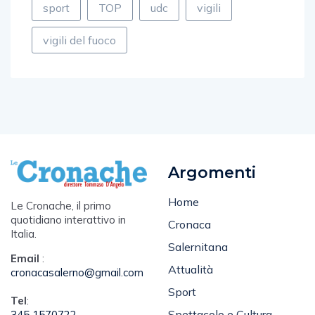
sport
TOP
udc
vigili
vigili del fuoco
Argomenti
Home
Le Cronache, il primo
quotidiano interattivo in
Cronaca
Italia.
Salernitana
Email
:
Attualità
cronacasalerno@gmail.com
Sport