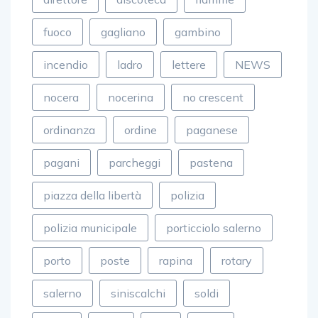
direttore
discoteca
fiamme
fuoco
gagliano
gambino
incendio
ladro
lettere
NEWS
nocera
nocerina
no crescent
ordinanza
ordine
paganese
pagani
parcheggi
pastena
piazza della libertà
polizia
polizia municipale
porticciolo salerno
porto
poste
rapina
rotary
salerno
siniscalchi
soldi