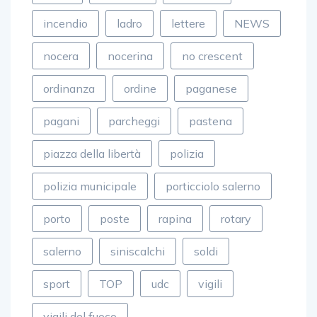
fuoco
gagliano
gambino
incendio
ladro
lettere
NEWS
nocera
nocerina
no crescent
ordinanza
ordine
paganese
pagani
parcheggi
pastena
piazza della libertà
polizia
polizia municipale
porticciolo salerno
porto
poste
rapina
rotary
salerno
siniscalchi
soldi
sport
TOP
udc
vigili