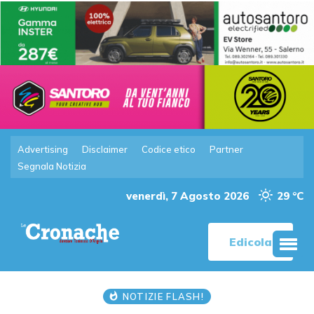
Advertising
Disclaimer
Codice etico
Partner
Segnala Notizia
venerdì, 7 Agosto 2026
29 °C
Edicola
NOTIZIE FLASH!