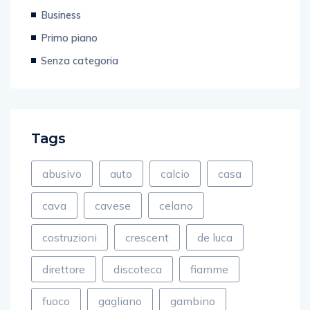
Provincia
Business
Primo piano
Senza categoria
Tags
abusivo
auto
calcio
casa
cava
cavese
celano
costruzioni
crescent
de luca
direttore
discoteca
fiamme