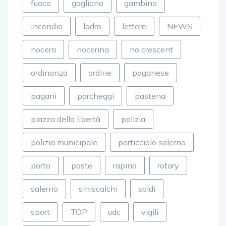
fuoco
gagliano
gambino
incendio
ladro
lettere
NEWS
nocera
nocerina
no crescent
ordinanza
ordine
paganese
pagani
parcheggi
pastena
piazza della libertà
polizia
polizia municipale
porticciolo salerno
porto
poste
rapina
rotary
salerno
siniscalchi
soldi
sport
TOP
udc
vigili