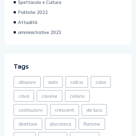
Spettacolo e Cultura
Politiche 2022
Attualità
amministrative 2023
Tags
abusivo
auto
calcio
casa
cava
cavese
celano
costruzioni
crescent
de luca
direttore
discoteca
fiamme