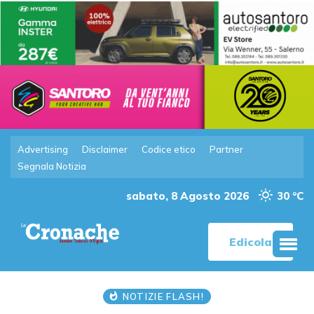
Advertising
Disclaimer
Codice etico
Partner
Segnala Notizia
sabato, 8 Agosto 2026
30 °C
Edicola
NOTIZIE FLASH!