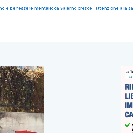
: nominati i nuovi commissari cittadini