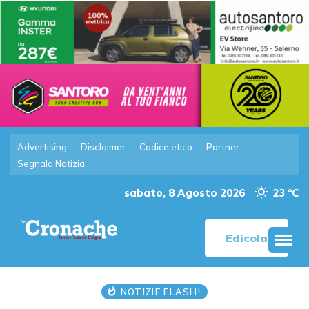
Advertising
Disclaimer
Codice etico
Partner
Segnala Notizia
sabato, 8 Agosto 2026
23 °C
Edicola
NOTIZIE FLASH!