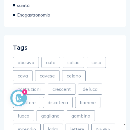
sanità
Enogastronomia
Tags
abusivo
auto
calcio
casa
cava
cavese
celano
costruzioni
crescent
de luca
direttore
discoteca
fiamme
fuoco
gagliano
gambino
incendio
ladro
lettere
NEWS