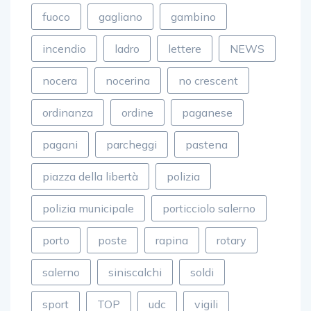
fuoco
gagliano
gambino
incendio
ladro
lettere
NEWS
nocera
nocerina
no crescent
ordinanza
ordine
paganese
pagani
parcheggi
pastena
piazza della libertà
polizia
polizia municipale
porticciolo salerno
porto
poste
rapina
rotary
salerno
siniscalchi
soldi
sport
TOP
udc
vigili