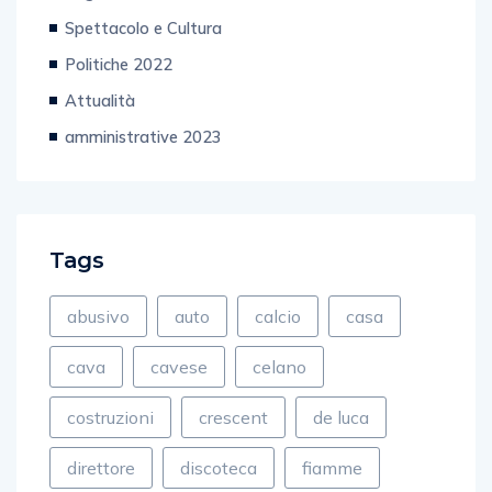
Spettacolo e Cultura
Politiche 2022
Attualità
amministrative 2023
Tags
abusivo
auto
calcio
casa
cava
cavese
celano
costruzioni
crescent
de luca
direttore
discoteca
fiamme