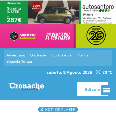
Advertising
Disclaimer
Codice etico
Partner
Segnala Notizia
sabato, 8 Agosto 2026
30 °C
Edicola
NOTIZIE FLASH!