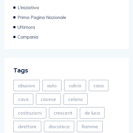
L'iniziativa
Prima Pagina Nazionale
Ultimora
Campania
Tags
abusivo
auto
calcio
casa
cava
cavese
celano
costruzioni
crescent
de luca
direttore
discoteca
fiamme