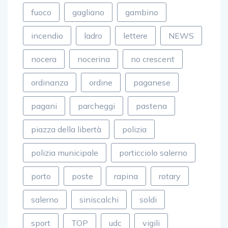
fuoco
gagliano
gambino
incendio
ladro
lettere
NEWS
nocera
nocerina
no crescent
ordinanza
ordine
paganese
pagani
parcheggi
pastena
piazza della libertà
polizia
polizia municipale
porticciolo salerno
porto
poste
rapina
rotary
salerno
siniscalchi
soldi
sport
TOP
udc
vigili