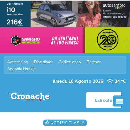
Advertising
Disclaimer
Codice etico
Partner
Segnala Notizia
lunedì, 10 Agosto 2026
24 °C
Edicola
NOTIZIE FLASH!