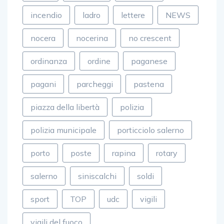
incendio
ladro
lettere
NEWS
nocera
nocerina
no crescent
ordinanza
ordine
paganese
pagani
parcheggi
pastena
piazza della libertà
polizia
polizia municipale
porticciolo salerno
porto
poste
rapina
rotary
salerno
siniscalchi
soldi
sport
TOP
udc
vigili
vigili del fuoco