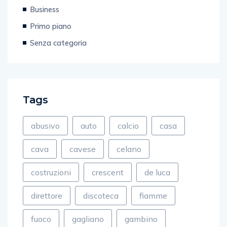
Business
Primo piano
Senza categoria
Tags
abusivo
auto
calcio
casa
cava
cavese
celano
costruzioni
crescent
de luca
direttore
discoteca
fiamme
fuoco
gagliano
gambino