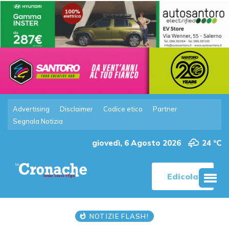
Advertising
Disclaimer
Codice etico
Partner
Segnala Notizia
giovedì, 6 Agosto 2026
24 °C
Edicola
NOTIZIE FLASH!