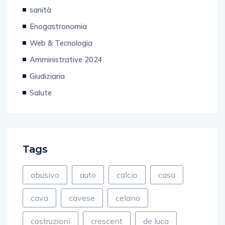
Enogastronomia
Web & Tecnologia
Amministrative 2024
Giudiziaria
Salute
Tags
abusivo
auto
calcio
casa
cava
cavese
celano
costruzioni
crescent
de luca