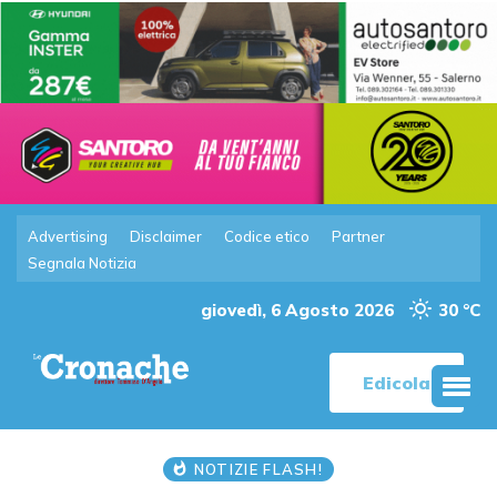
Advertising
Disclaimer
Codice etico
Partner
Segnala Notizia
giovedì, 6 Agosto 2026
30 °C
Edicola
NOTIZIE FLASH!