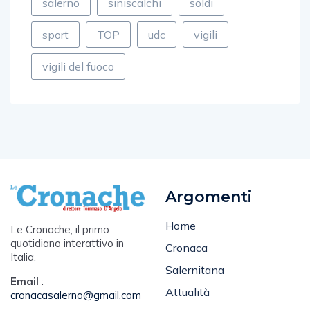
sport
TOP
udc
vigili
vigili del fuoco
Argomenti
Home
Le Cronache, il primo
quotidiano interattivo in
Cronaca
Italia.
Salernitana
Email
:
Attualità
cronacasalerno@gmail.com
Sport
Tel
: