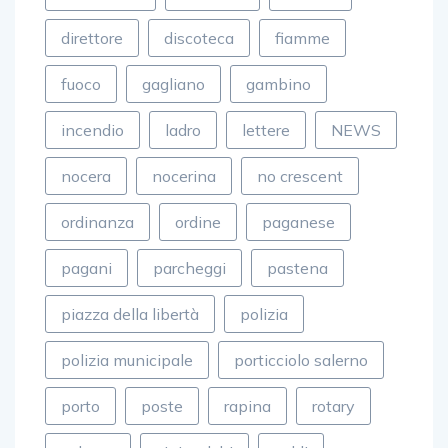
direttore
discoteca
fiamme
fuoco
gagliano
gambino
incendio
ladro
lettere
NEWS
nocera
nocerina
no crescent
ordinanza
ordine
paganese
pagani
parcheggi
pastena
piazza della libertà
polizia
polizia municipale
porticciolo salerno
porto
poste
rapina
rotary
salerno
siniscalchi
soldi