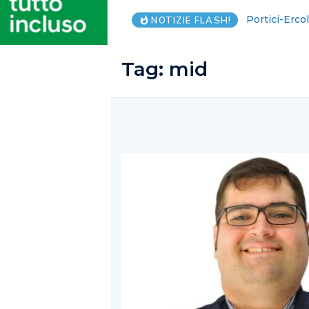
Portici-Erco
NOTIZIE FLASH!
Tag:
mid