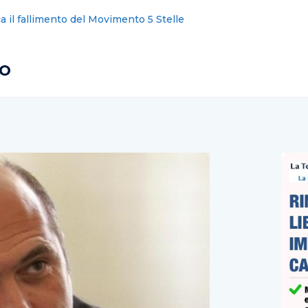
ane operaio schiacciato da un camion, nuove indagini
no