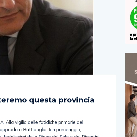
)
rteremo questa provincia
la vigilia delle fatidiche primarie del
approda a Battipaglia. Ieri pomeriggio,
 fedelissimi della Piana del Sele e dei Picentini