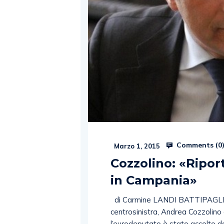
Comments (
0
Marzo 1, 2015
Cozzolino: «Ripo
in Campania»
di Carmine LANDI BATTIPAGLIA. Al
centrosinistra, Andrea Cozzolino 
l’eurodeputato è stato accolto dai