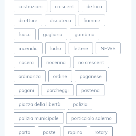
direttore
discoteca
fiamme
fuoco
gagliano
gambino
incendio
ladro
lettere
NEWS
nocera
nocerina
no crescent
ordinanza
ordine
paganese
pagani
parcheggi
pastena
piazza della libertà
polizia
polizia municipale
porticciolo salerno
porto
poste
rapina
rotary