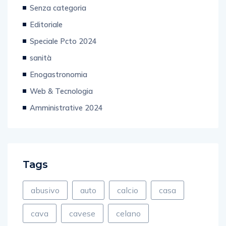
Editoriale
Speciale Pcto 2024
sanità
Enogastronomia
Web & Tecnologia
Amministrative 2024
Tags
abusivo
auto
calcio
casa
cava
cavese
celano
costruzioni
crescent
de luca