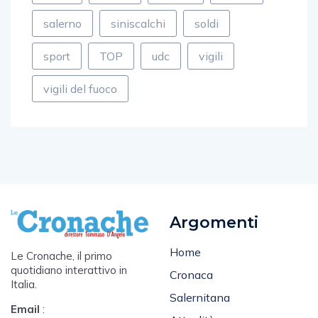
salerno
siniscalchi
soldi
sport
TOP
udc
vigili
vigili del fuoco
Argomenti
Home
Le Cronache, il primo
quotidiano interattivo in
Cronaca
Italia.
Salernitana
Email
:
Attualità
cronacasalerno@gmail.com