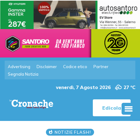
Advertising
Disclaimer
Codice etico
Partner
Segnala Notizia
venerdì, 7 Agosto 2026
27 °C
Edicola
NOTIZIE FLASH!