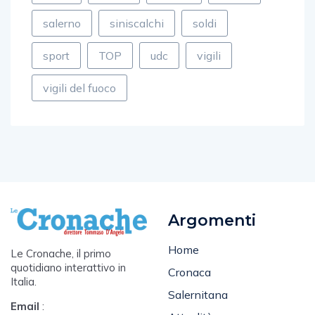
porto
poste
rapina
rotary
salerno
siniscalchi
soldi
sport
TOP
udc
vigili
vigili del fuoco
Argomenti
Home
Le Cronache, il primo
quotidiano interattivo in
Cronaca
Italia.
Salernitana