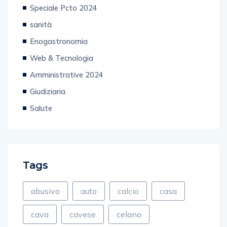
Editoriale
Speciale Pcto 2024
sanità
Enogastronomia
Web & Tecnologia
Amministrative 2024
Giudiziaria
Salute
Tags
abusivo
auto
calcio
casa
cava
cavese
celano