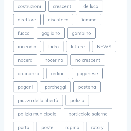
costruzioni
crescent
de luca
direttore
discoteca
fiamme
fuoco
gagliano
gambino
incendio
ladro
lettere
NEWS
nocera
nocerina
no crescent
ordinanza
ordine
paganese
pagani
parcheggi
pastena
piazza della libertà
polizia
polizia municipale
porticciolo salerno