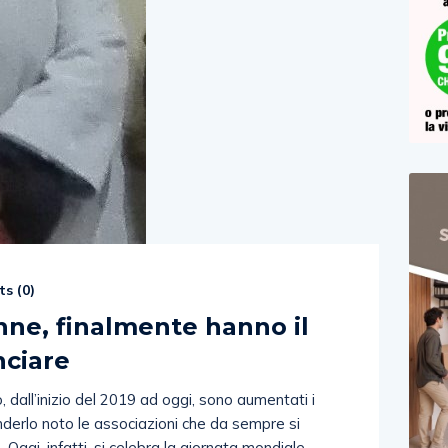
s (
0
)
nne, finalmente hanno il
nciare
, dall’inizio del 2019 ad oggi, sono aumentati i
enderlo noto le associazioni che da sempre si
 Oggi, infatti, si celebra la giornata mondiale