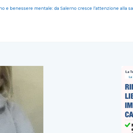
: nominati i nuovi commissari cittadini