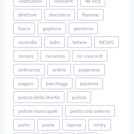
direttore
discoteca
fiamme
fuoco
gagliano
gambino
incendio
ladro
lettere
NEWS
nocera
nocerina
no crescent
ordinanza
ordine
paganese
pagani
parcheggi
pastena
piazza della libertà
polizia
polizia municipale
porticciolo salerno
porto
poste
rapina
rotary
salerno
siniscalchi
soldi