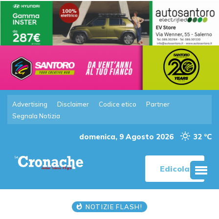
Advertising
Disclaimer
Codice etico
Partner
Segnala Notizia
domenica, 9 Agosto 2026
32 °C
Edicola
NOTIZIE FLASH!