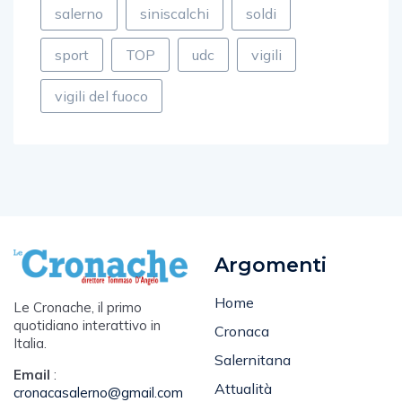
sport
TOP
udc
vigili
vigili del fuoco
Argomenti
Home
Le Cronache, il primo
quotidiano interattivo in
Cronaca
Italia.
Salernitana
Email
:
Attualità
cronacasalerno@gmail.com
Sport