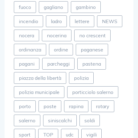
fuoco
gagliano
gambino
incendio
ladro
lettere
NEWS
nocera
nocerina
no crescent
ordinanza
ordine
paganese
pagani
parcheggi
pastena
piazza della libertà
polizia
polizia municipale
porticciolo salerno
porto
poste
rapina
rotary
salerno
siniscalchi
soldi
sport
TOP
udc
vigili