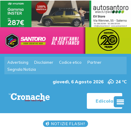
Advertising
Disclaimer
Codice etico
Partner
Segnala Notizia
giovedì, 6 Agosto 2026
24 °C
Edicola
NOTIZIE FLASH!