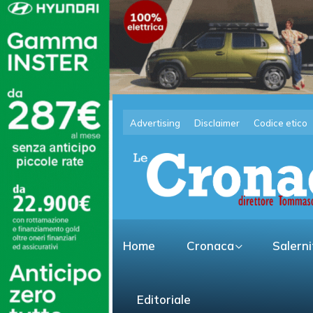
Advertising
Disclaimer
Codice etico
Home
Cronaca
Salern
Editoriale