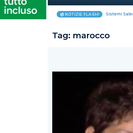
Da Atena Luc
NOTIZIE FLASH!
Tag:
marocco