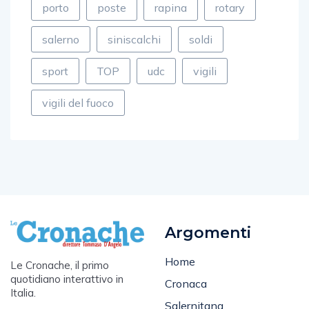
salerno
siniscalchi
soldi
sport
TOP
udc
vigili
vigili del fuoco
Argomenti
Home
Le Cronache, il primo
quotidiano interattivo in
Cronaca
Italia.
Salernitana
Email
: