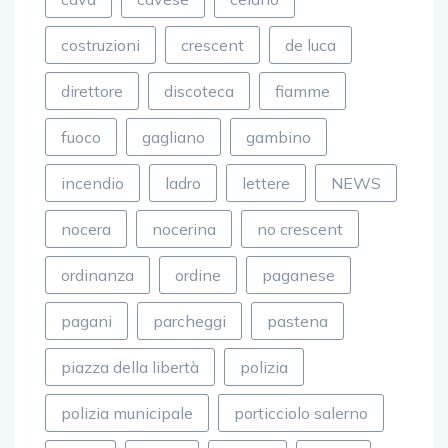
costruzioni
crescent
de luca
direttore
discoteca
fiamme
fuoco
gagliano
gambino
incendio
ladro
lettere
NEWS
nocera
nocerina
no crescent
ordinanza
ordine
paganese
pagani
parcheggi
pastena
piazza della libertà
polizia
polizia municipale
porticciolo salerno
porto
poste
rapina
rotary