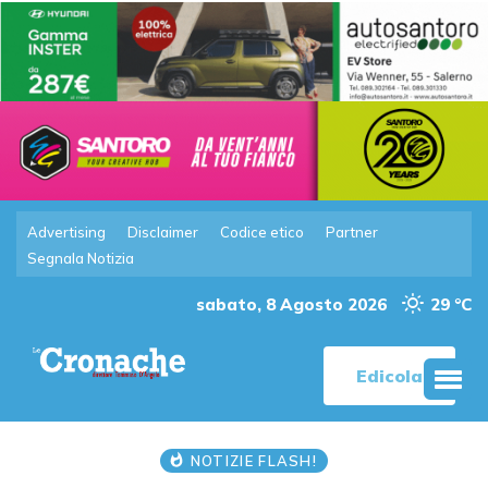
Advertising
Disclaimer
Codice etico
Partner
Segnala Notizia
sabato, 8 Agosto 2026
29 °C
Edicola
NOTIZIE FLASH!