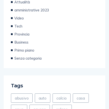
amministrative 2023
Video
Tech
Provincia
Business
Primo piano
Senza categoria
Tags
abusivo
auto
calcio
casa
cava
cavese
celano