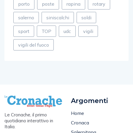
salerno
siniscalchi
soldi
sport
TOP
udc
vigili
vigili del fuoco
Argomenti
Home
Le Cronache, il primo
quotidiano interattivo in
Cronaca
Italia.
Salernitana
Email
: