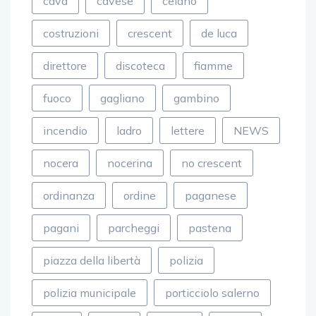
costruzioni
crescent
de luca
direttore
discoteca
fiamme
fuoco
gagliano
gambino
incendio
ladro
lettere
NEWS
nocera
nocerina
no crescent
ordinanza
ordine
paganese
pagani
parcheggi
pastena
piazza della libertà
polizia
polizia municipale
porticciolo salerno
porto
poste
rapina
rotary