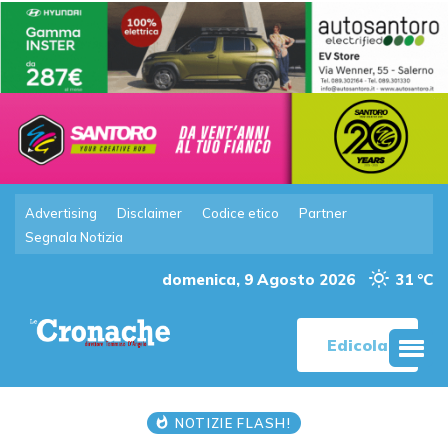
Advertising
Disclaimer
Codice etico
Partner
Segnala Notizia
domenica, 9 Agosto 2026
31 °C
Edicola
NOTIZIE FLASH!