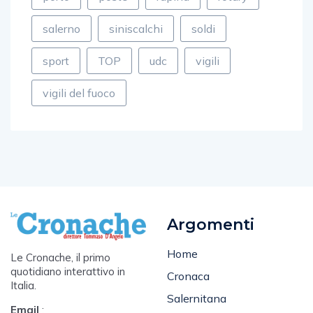
salerno
siniscalchi
soldi
sport
TOP
udc
vigili
vigili del fuoco
Argomenti
Home
Le Cronache, il primo
quotidiano interattivo in
Cronaca
Italia.
Salernitana
Email
: