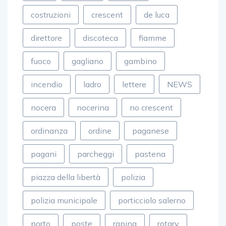
costruzioni
crescent
de luca
direttore
discoteca
fiamme
fuoco
gagliano
gambino
incendio
ladro
lettere
NEWS
nocera
nocerina
no crescent
ordinanza
ordine
paganese
pagani
parcheggi
pastena
piazza della libertà
polizia
polizia municipale
porticciolo salerno
porto
poste
rapina
rotary