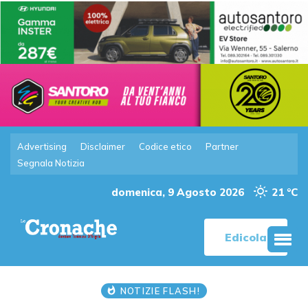
Advertising
Disclaimer
Codice etico
Partner
Segnala Notizia
domenica, 9 Agosto 2026
21 °C
Edicola
NOTIZIE FLASH!