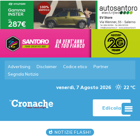
Advertising
Disclaimer
Codice etico
Partner
Segnala Notizia
venerdì, 7 Agosto 2026
22 °C
Edicola
NOTIZIE FLASH!