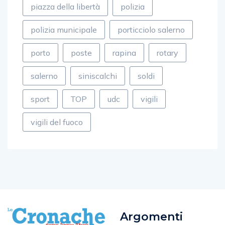
piazza della libertà
polizia
polizia municipale
porticciolo salerno
porto
poste
rapina
rotary
salerno
siniscalchi
soldi
sport
TOP
udc
vigili
vigili del fuoco
Argomenti