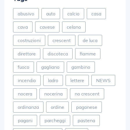
abusivo
auto
calcio
casa
cava
cavese
celano
costruzioni
crescent
de luca
direttore
discoteca
fiamme
fuoco
gagliano
gambino
incendio
ladro
lettere
NEWS
nocera
nocerina
no crescent
ordinanza
ordine
paganese
pagani
parcheggi
pastena