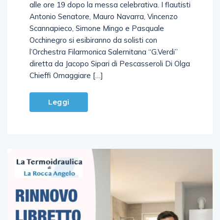
“scuola” si ritroverà nella Chiesa di San Giorgio,
alle ore 19 dopo la messa celebrativa. I flautisti
Antonio Senatore, Mauro Navarra, Vincenzo
Scannapieco, Simone Mingo e Pasquale
Occhinegro si esibiranno da solisti con
l’Orchestra Filarmonica Salernitana “G.Verdi”
diretta da Jacopo Sipari di Pescasseroli Di Olga
Chieffi Omaggiare […]
Leggi