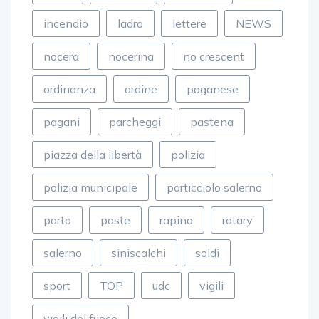
fuoco
gagliano
gambino
incendio
ladro
lettere
NEWS
nocera
nocerina
no crescent
ordinanza
ordine
paganese
pagani
parcheggi
pastena
piazza della libertà
polizia
polizia municipale
porticciolo salerno
porto
poste
rapina
rotary
salerno
siniscalchi
soldi
sport
TOP
udc
vigili