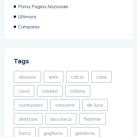
L'iniziativa
Prima Pagina Nazionale
Ultimora
Campania
Tags
abusivo
auto
calcio
casa
cava
cavese
celano
costruzioni
crescent
de luca
direttore
discoteca
fiamme