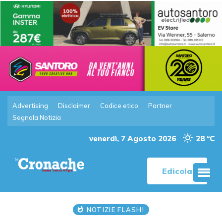
Advertising
Disclaimer
Codice etico
Partner
Segnala Notizia
venerdì, 7 Agosto 2026
28 °C
Edicola
NOTIZIE FLASH!