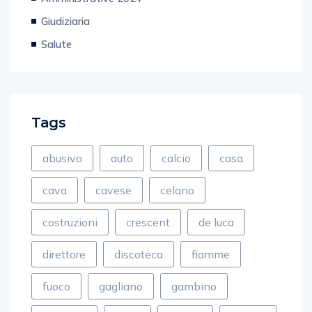
Amministrative 2024
Giudiziaria
Salute
Tags
abusivo
auto
calcio
casa
cava
cavese
celano
costruzioni
crescent
de luca
direttore
discoteca
fiamme
fuoco
gagliano
gambino