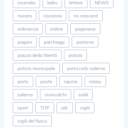
incendio
ladro
lettere
NEWS
nocera
nocerina
no crescent
ordinanza
ordine
paganese
pagani
parcheggi
pastena
piazza della libertà
polizia
polizia municipale
porticciolo salerno
porto
poste
rapina
rotary
salerno
siniscalchi
soldi
sport
TOP
udc
vigili
vigili del fuoco