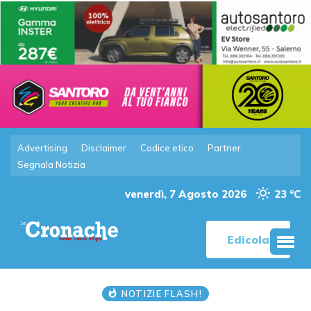
Advertising
Disclaimer
Codice etico
Partner
Segnala Notizia
venerdì, 7 Agosto 2026
23 °C
Edicola
NOTIZIE FLASH!