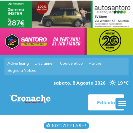
Advertising
Disclaimer
Codice etico
Partner
Segnala Notizia
sabato, 8 Agosto 2026
19 °C
Edicola
NOTIZIE FLASH!