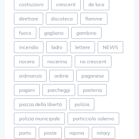
costruzioni
crescent
de luca
direttore
discoteca
fiamme
fuoco
gagliano
gambino
incendio
ladro
lettere
NEWS
nocera
nocerina
no crescent
ordinanza
ordine
paganese
pagani
parcheggi
pastena
piazza della libertà
polizia
polizia municipale
porticciolo salerno