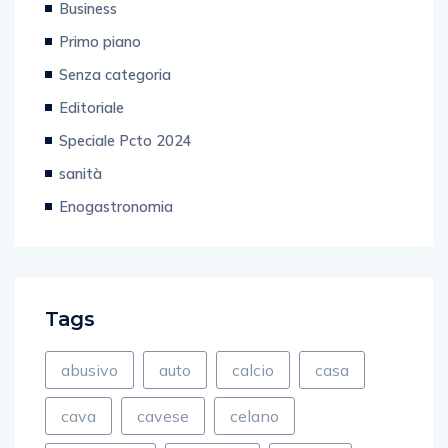
Business
Primo piano
Senza categoria
Editoriale
Speciale Pcto 2024
sanità
Enogastronomia
Tags
abusivo
auto
calcio
casa
cava
cavese
celano