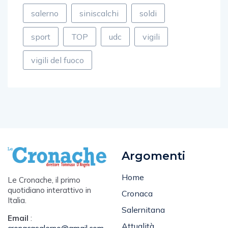
porto
poste
rapina
rotary
salerno
siniscalchi
soldi
sport
TOP
udc
vigili
vigili del fuoco
Argomenti
Home
Le Cronache, il primo
quotidiano interattivo in
Cronaca
Italia.
Salernitana