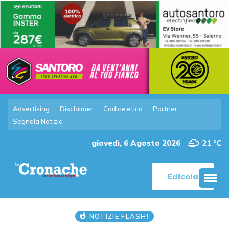
Advertising
Disclaimer
Codice etico
Partner
Segnala Notizia
giovedì, 6 Agosto 2026
21 °C
Edicola
NOTIZIE FLASH!