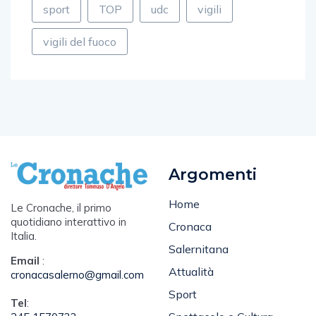
sport
TOP
udc
vigili
vigili del fuoco
Argomenti
Home
Le Cronache, il primo
quotidiano interattivo in
Cronaca
Italia.
Salernitana
Email
:
Attualità
cronacasalerno@gmail.com
Sport
Tel
: