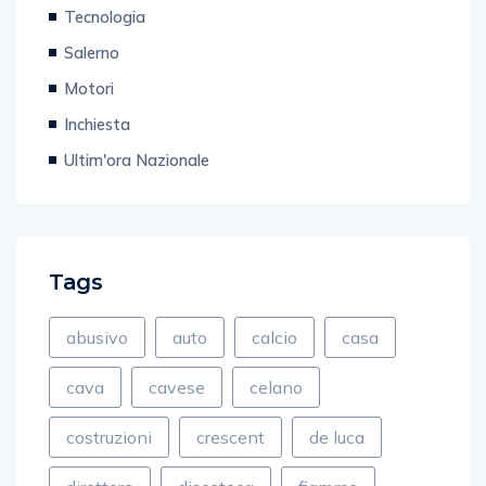
Tecnologia
Salerno
Motori
Inchiesta
Ultim'ora Nazionale
Tags
abusivo
auto
calcio
casa
cava
cavese
celano
costruzioni
crescent
de luca