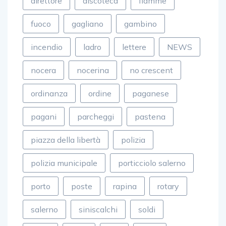
direttore
discoteca
fiamme
fuoco
gagliano
gambino
incendio
ladro
lettere
NEWS
nocera
nocerina
no crescent
ordinanza
ordine
paganese
pagani
parcheggi
pastena
piazza della libertà
polizia
polizia municipale
porticciolo salerno
porto
poste
rapina
rotary
salerno
siniscalchi
soldi