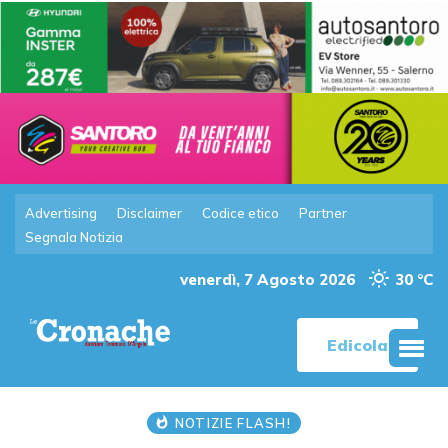
Advertising
Disclaimer
Codice etico
Partner
Segnala Notizia
venerdì, 7 Agosto 2026
30 °C
Edicola
NOTIZIE FLASH!