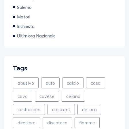
Salerno
Motori
Inchiesta
Ultim'ora Nazionale
Tags
abusivo
auto
calcio
casa
cava
cavese
celano
costruzioni
crescent
de luca
direttore
discoteca
fiamme