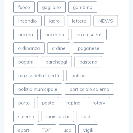
fuoco
gagliano
gambino
incendio
ladro
lettere
NEWS
nocera
nocerina
no crescent
ordinanza
ordine
paganese
pagani
parcheggi
pastena
piazza della libertà
polizia
polizia municipale
porticciolo salerno
porto
poste
rapina
rotary
salerno
siniscalchi
soldi
sport
TOP
udc
vigili