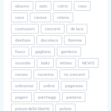
abusivo
auto
calcio
casa
cava
cavese
celano
costruzioni
crescent
de luca
direttore
discoteca
fiamme
fuoco
gagliano
gambino
incendio
ladro
lettere
NEWS
nocera
nocerina
no crescent
ordinanza
ordine
paganese
pagani
parcheggi
pastena
piazza della libertà
polizia