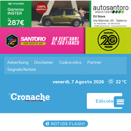
Advertising
Disclaimer
Codice etico
Partner
Segnala Notizia
venerdì, 7 Agosto 2026
22 °C
Edicola
NOTIZIE FLASH!