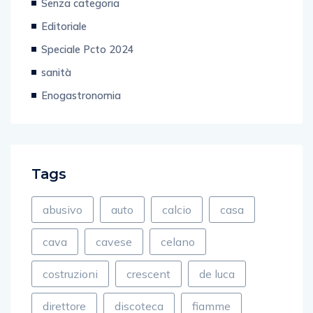
Senza categoria
Editoriale
Speciale Pcto 2024
sanità
Enogastronomia
Tags
abusivo
auto
calcio
casa
cava
cavese
celano
costruzioni
crescent
de luca