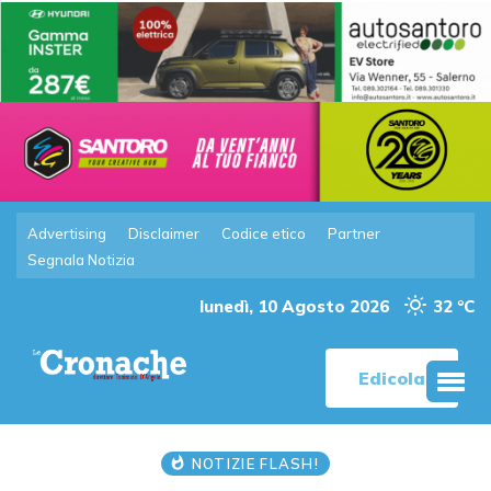
Advertising
Disclaimer
Codice etico
Partner
Segnala Notizia
lunedì, 10 Agosto 2026
32 °C
Edicola
NOTIZIE FLASH!