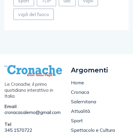
sport
TOP
udc
vigili
vigili del fuoco
Argomenti
Home
Le Cronache, il primo
quotidiano interattivo in
Cronaca
Italia.
Salernitana
Email
:
Attualità
cronacasalerno@gmail.com
Sport
Tel
: