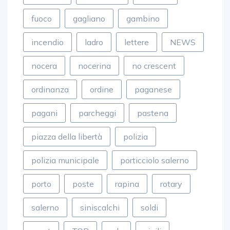
direttore
discoteca
fiamme
fuoco
gagliano
gambino
incendio
ladro
lettere
NEWS
nocera
nocerina
no crescent
ordinanza
ordine
paganese
pagani
parcheggi
pastena
piazza della libertà
polizia
polizia municipale
porticciolo salerno
porto
poste
rapina
rotary
salerno
siniscalchi
soldi