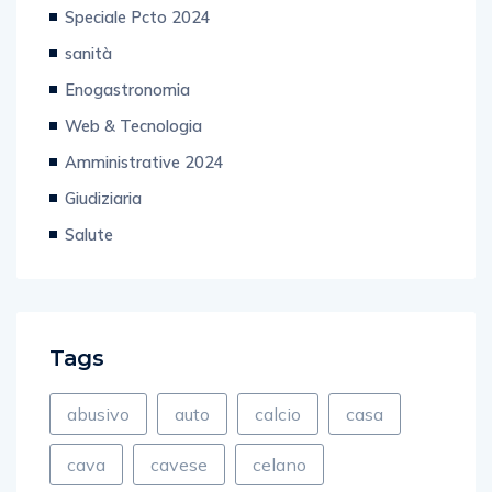
Editoriale
Speciale Pcto 2024
sanità
Enogastronomia
Web & Tecnologia
Amministrative 2024
Giudiziaria
Salute
Tags
abusivo
auto
calcio
casa
cava
cavese
celano