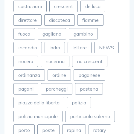
costruzioni
crescent
de luca
direttore
discoteca
fiamme
fuoco
gagliano
gambino
incendio
ladro
lettere
NEWS
nocera
nocerina
no crescent
ordinanza
ordine
paganese
pagani
parcheggi
pastena
piazza della libertà
polizia
polizia municipale
porticciolo salerno