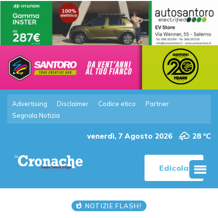
Advertising
Disclaimer
Codice etico
Partner
Segnala Notizia
venerdì, 7 Agosto 2026
28 °C
Edicola
NOTIZIE FLASH!