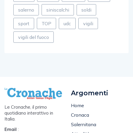
porto
poste
rapina
rotary
salerno
siniscalchi
soldi
sport
TOP
udc
vigili
vigili del fuoco
Argomenti
Home
Le Cronache, il primo
quotidiano interattivo in
Cronaca
Italia.
Salernitana