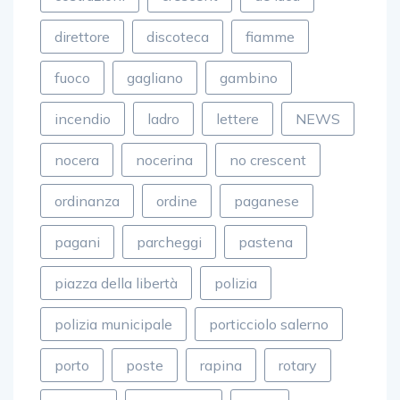
direttore
discoteca
fiamme
fuoco
gagliano
gambino
incendio
ladro
lettere
NEWS
nocera
nocerina
no crescent
ordinanza
ordine
paganese
pagani
parcheggi
pastena
piazza della libertà
polizia
polizia municipale
porticciolo salerno
porto
poste
rapina
rotary