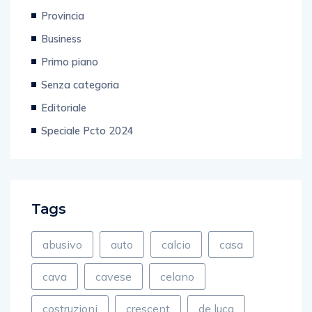
Provincia
Business
Primo piano
Senza categoria
Editoriale
Speciale Pcto 2024
Tags
abusivo
auto
calcio
casa
cava
cavese
celano
costruzioni
crescent
de luca