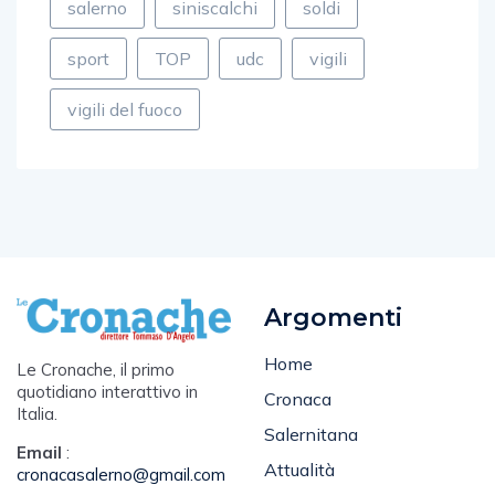
salerno
siniscalchi
soldi
sport
TOP
udc
vigili
vigili del fuoco
Argomenti
Home
Le Cronache, il primo
quotidiano interattivo in
Cronaca
Italia.
Salernitana
Email
:
Attualità
cronacasalerno@gmail.com