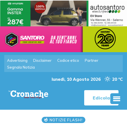
Advertising
Disclaimer
Codice etico
Partner
Segnala Notizia
lunedì, 10 Agosto 2026
20 °C
Edicola
NOTIZIE FLASH!