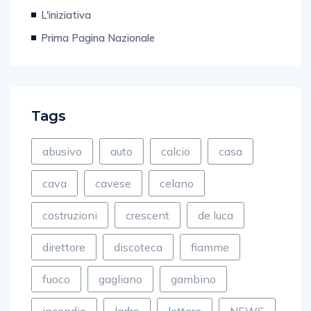
L'iniziativa
Prima Pagina Nazionale
Tags
abusivo
auto
calcio
casa
cava
cavese
celano
costruzioni
crescent
de luca
direttore
discoteca
fiamme
fuoco
gagliano
gambino
incendio
ladro
lettere
NEWS