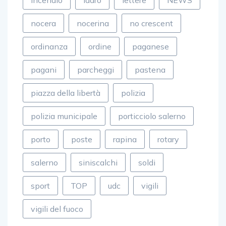
nocera
nocerina
no crescent
ordinanza
ordine
paganese
pagani
parcheggi
pastena
piazza della libertà
polizia
polizia municipale
porticciolo salerno
porto
poste
rapina
rotary
salerno
siniscalchi
soldi
sport
TOP
udc
vigili
vigili del fuoco