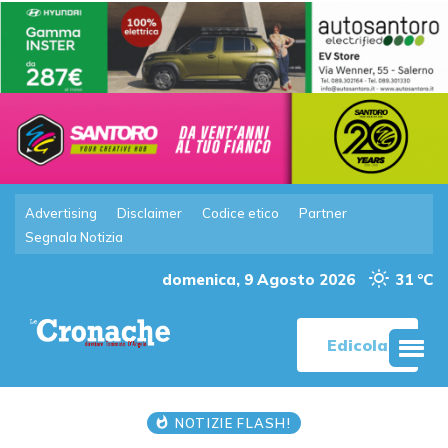
Advertising
Disclaimer
Codice etico
Partner
Segnala Notizia
domenica, 9 Agosto 2026
31 °C
Edicola
NOTIZIE FLASH!