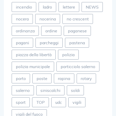
incendio
ladro
lettere
NEWS
nocera
nocerina
no crescent
ordinanza
ordine
paganese
pagani
parcheggi
pastena
piazza della libertà
polizia
polizia municipale
porticciolo salerno
porto
poste
rapina
rotary
salerno
siniscalchi
soldi
sport
TOP
udc
vigili
vigili del fuoco