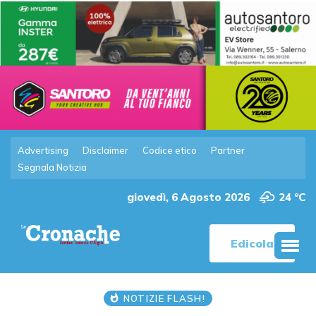
Advertising
Disclaimer
Codice etico
Partner
Segnala Notizia
giovedì, 6 Agosto 2026
24 °C
Edicola
NOTIZIE FLASH!