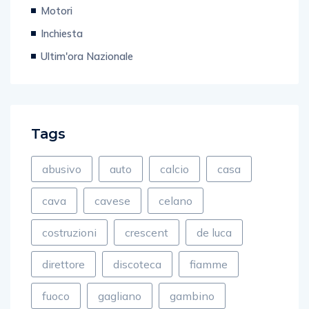
Motori
Inchiesta
Ultim'ora Nazionale
Tags
abusivo
auto
calcio
casa
cava
cavese
celano
costruzioni
crescent
de luca
direttore
discoteca
fiamme
fuoco
gagliano
gambino