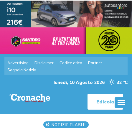
Advertising
Disclaimer
Codice etico
Partner
Segnala Notizia
lunedì, 10 Agosto 2026
32 °C
Edicola
NOTIZIE FLASH!