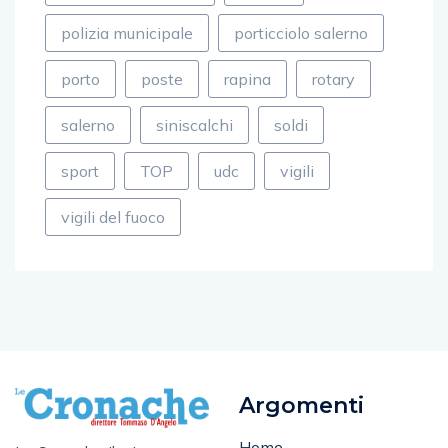
polizia municipale
porticciolo salerno
porto
poste
rapina
rotary
salerno
siniscalchi
soldi
sport
TOP
udc
vigili
vigili del fuoco
Argomenti
Home