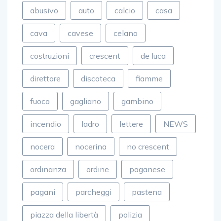
abusivo
auto
calcio
casa
cava
cavese
celano
costruzioni
crescent
de luca
direttore
discoteca
fiamme
fuoco
gagliano
gambino
incendio
ladro
lettere
NEWS
nocera
nocerina
no crescent
ordinanza
ordine
paganese
pagani
parcheggi
pastena
piazza della libertà
polizia