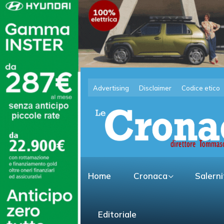
Advertising
Disclaimer
Codice etico
Home
Cronaca
Salern
Editoriale