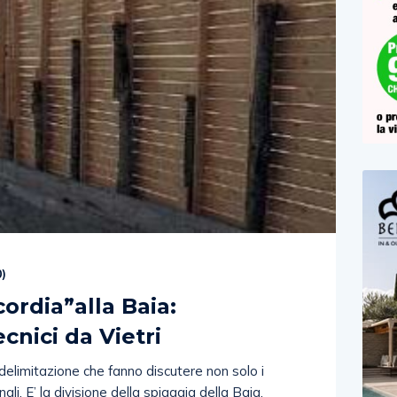
0
)
cordia”alla Baia:
cnici da Vietri
delimitazione che fanno discutere non solo i
li. E’ la divisione della spiaggia della Baia,