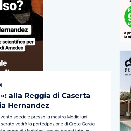
0
)
»: alla Reggia di Caserta
cia Hernandez
 evento speciale presso la mostra Modigliani
 serata vedrà la partecipazione di Greta García
lle opere di Modigliani, che ha progettato un