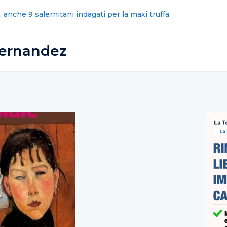
omuni sciolti? Politica faccia di piu’
hernandez