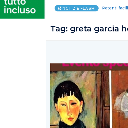
Piantedosi, C
NOTIZIE FLASH!
Tag:
greta garcia 