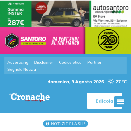
Advertising
Disclaimer
Codice etico
Partner
Segnala Notizia
domenica, 9 Agosto 2026
27 °C
Edicola
NOTIZIE FLASH!