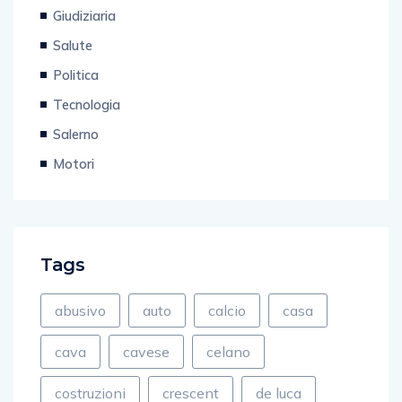
Amministrative 2024
Giudiziaria
Salute
Politica
Tecnologia
Salerno
Motori
Tags
abusivo
auto
calcio
casa
cava
cavese
celano