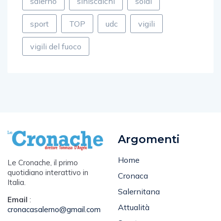
salerno
siniscalchi
soldi
sport
TOP
udc
vigili
vigili del fuoco
Argomenti
Home
Le Cronache, il primo
quotidiano interattivo in
Cronaca
Italia.
Salernitana
Email
:
Attualità
cronacasalerno@gmail.com