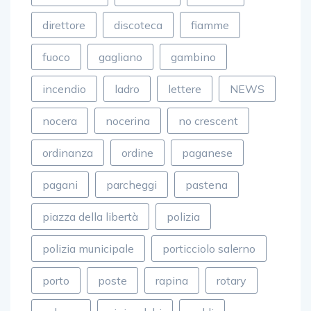
costruzioni
crescent
de luca
direttore
discoteca
fiamme
fuoco
gagliano
gambino
incendio
ladro
lettere
NEWS
nocera
nocerina
no crescent
ordinanza
ordine
paganese
pagani
parcheggi
pastena
piazza della libertà
polizia
polizia municipale
porticciolo salerno
porto
poste
rapina
rotary