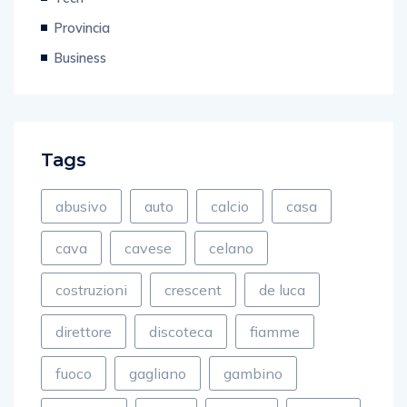
Provincia
Business
Tags
abusivo
auto
calcio
casa
cava
cavese
celano
costruzioni
crescent
de luca
direttore
discoteca
fiamme
fuoco
gagliano
gambino