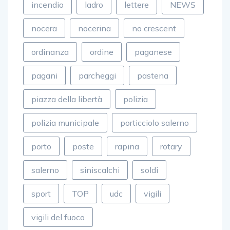
incendio
ladro
lettere
NEWS
nocera
nocerina
no crescent
ordinanza
ordine
paganese
pagani
parcheggi
pastena
piazza della libertà
polizia
polizia municipale
porticciolo salerno
porto
poste
rapina
rotary
salerno
siniscalchi
soldi
sport
TOP
udc
vigili
vigili del fuoco