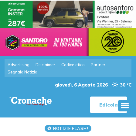
Advertising
Disclaimer
Codice etico
Partner
Segnala Notizia
giovedì, 6 Agosto 2026
30 °C
Edicola
NOTIZIE FLASH!