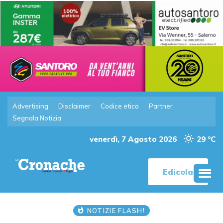
Advertising
Disclaimer
Codice etico
Partner
Segnala Notizia
venerdì, 7 Agosto 2026
29 °C
Edicola
NOTIZIE FLASH!