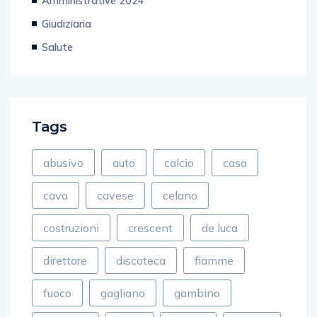
Amministrative 2024
Giudiziaria
Salute
Tags
abusivo
auto
calcio
casa
cava
cavese
celano
costruzioni
crescent
de luca
direttore
discoteca
fiamme
fuoco
gagliano
gambino