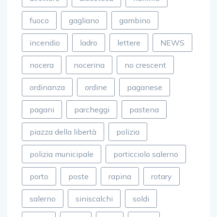
fuoco
gagliano
gambino
incendio
ladro
lettere
NEWS
nocera
nocerina
no crescent
ordinanza
ordine
paganese
pagani
parcheggi
pastena
piazza della libertà
polizia
polizia municipale
porticciolo salerno
porto
poste
rapina
rotary
salerno
siniscalchi
soldi