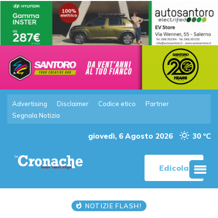
Advertising
Disclaimer
Codice etico
Partner
Segnala Notizia
giovedì, 6 Agosto 2026
30 °C
Edicola
NOTIZIE FLASH!