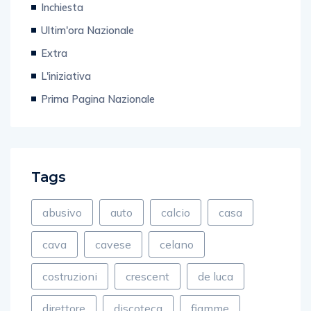
Inchiesta
Ultim'ora Nazionale
Extra
L'iniziativa
Prima Pagina Nazionale
Tags
abusivo
auto
calcio
casa
cava
cavese
celano
costruzioni
crescent
de luca
direttore
discoteca
fiamme