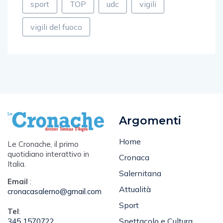
sport
TOP
udc
vigili
vigili del fuoco
Argomenti
Home
Le Cronache, il primo
quotidiano interattivo in
Cronaca
Italia.
Salernitana
Email
:
Attualità
cronacasalerno@gmail.com
Sport
Tel
:
Spettacolo e Cultura
345 1570722