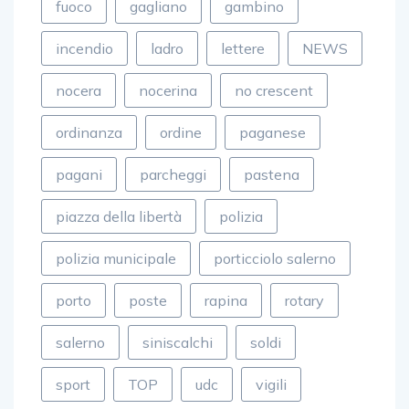
fuoco
gagliano
gambino
incendio
ladro
lettere
NEWS
nocera
nocerina
no crescent
ordinanza
ordine
paganese
pagani
parcheggi
pastena
piazza della libertà
polizia
polizia municipale
porticciolo salerno
porto
poste
rapina
rotary
salerno
siniscalchi
soldi
sport
TOP
udc
vigili