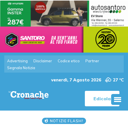
Advertising
Disclaimer
Codice etico
Partner
Segnala Notizia
venerdì, 7 Agosto 2026
27 °C
Edicola
NOTIZIE FLASH!