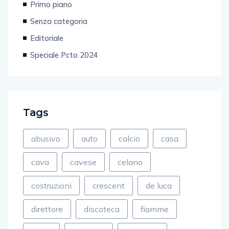
Primo piano
Senza categoria
Editoriale
Speciale Pcto 2024
Tags
abusivo
auto
calcio
casa
cava
cavese
celano
costruzioni
crescent
de luca
direttore
discoteca
fiamme