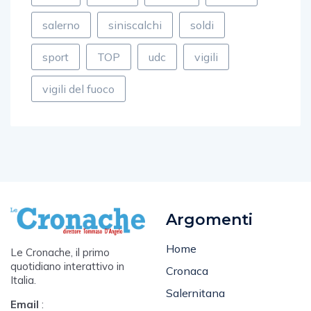
porto
poste
rapina
rotary
salerno
siniscalchi
soldi
sport
TOP
udc
vigili
vigili del fuoco
Argomenti
Home
Le Cronache, il primo
quotidiano interattivo in
Cronaca
Italia.
Salernitana