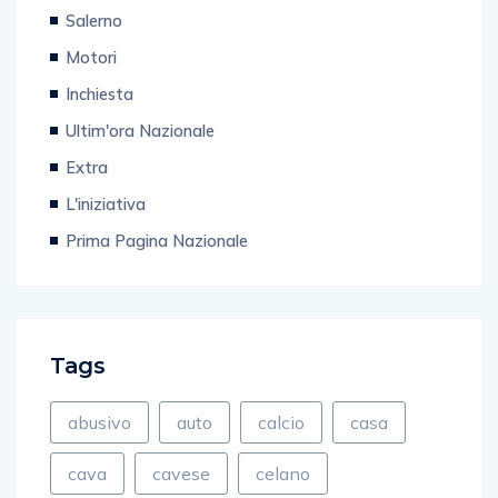
Tecnologia
Salerno
Motori
Inchiesta
Ultim'ora Nazionale
Extra
L'iniziativa
Prima Pagina Nazionale
Tags
abusivo
auto
calcio
casa
cava
cavese
celano