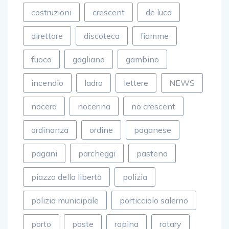
costruzioni
crescent
de luca
direttore
discoteca
fiamme
fuoco
gagliano
gambino
incendio
ladro
lettere
NEWS
nocera
nocerina
no crescent
ordinanza
ordine
paganese
pagani
parcheggi
pastena
piazza della libertà
polizia
polizia municipale
porticciolo salerno