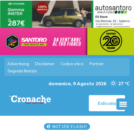
Advertising
Disclaimer
Codice etico
Partner
Segnala Notizia
domenica, 9 Agosto 2026
27 °C
Edicola
NOTIZIE FLASH!